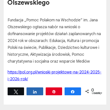
Olszewskiego
Fundacja „Pomoc Polakom na Wschodzie” im. Jana
Olszewskiego ogłasza nabór na wnioski o
dofinansowanie projektów działań zaplanowanych na
2024 rok w obszarach: Edukacja, Kultura i promocja
Polski na świecie, Publikacje, Dziedzictwo kulturowe i
historyczne, Aktywizacja środowisk, Pomoc
charytatywna i socjalna oraz wsparcie Mediów
https://pol.org.pl/wnioski-projektowe-na-2024-2025-
i-2026-rok/
0
Tweetuj
Udostępnij
Przypnij
Udostępnij
UDOSTĘPNIEŃ