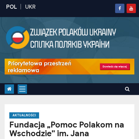
S
k
i
p
t
o
c
o
n
t
e
n
t
AKTUALNOŚCI
Fundacja „Pomoc Polakom na
Wschodzie” im. Jana