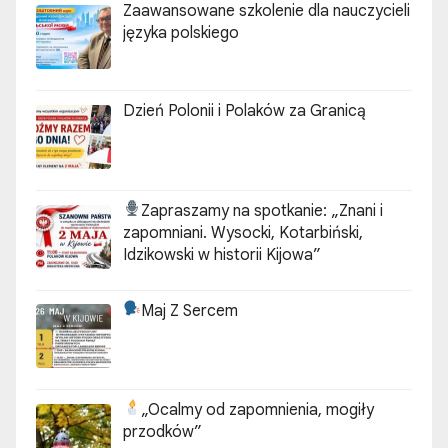
Zaawansowane szkolenie dla nauczycieli
języka polskiego
Dzień Polonii i Polaków za Granicą
Zapraszamy na spotkanie:
„Znani i
zapomniani. Wysocki, Kotarbiński,
Idzikowski w historii Kijowa”
Maj Z Sercem
„Ocalmy od zapomnienia, mogiły
przodków”