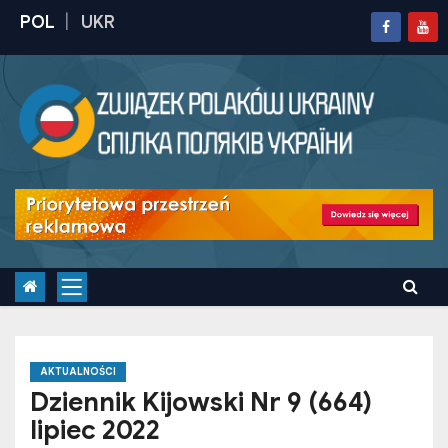
S
k
i
p
t
o
c
o
n
t
e
n
t
AKTUALNOŚCI
Dziennik Kijowski Nr 9 (664)
lipiec 2022