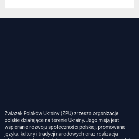
Związek Polaków Ukrainy (ZPU) zrzesza organizacje
polskie działające na terenie Ukrainy. Jego misją jest
wspieranie rozwoju społeczności polskiej, promowanie
języka, kultury i tradycji narodowych oraz realizacja
inicjatyw edukacyjnych i społecznych. ZPU aktywnie działa
na rzecz integracji środowisk polskich w Ukrainie, oraz
reprezentuje ich interesy na poziomie krajowym i
międzynarodowym.