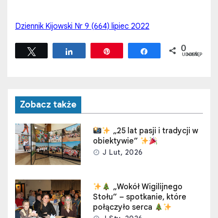
Dziennik Kijowski Nr 9 (664) lipiec 2022
0
Tweetuj
Udostępnij
Przypnij
Udostępnij
UDOSTĘPNIEŃ
Zobacz także
„25 lat pasji i tradycji w
obiektywie”
J Lut, 2026
„Wokół Wigilijnego
Stołu” – spotkanie, które
połączyło serca