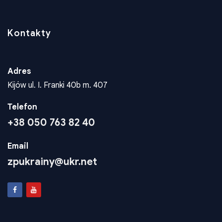
Adres
Kijów ul. I. Franki 40b m. 407
Telefon
+38 050 763 82 40
Email
zpukrainy@ukr.net
Konta Dla Wplat
Wspieraj rozwój polskiej społeczności. Twoje wsparcie
finansowe pozwala nam realizować ważne projekty