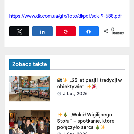
https://www.dk.com.ua/gfx/foto/dkpdf/sdk-9-688.pdf
0
Tweetuj
Udostępnij
Przypnij
Udostępnij
UDOSTĘPNIEŃ
Zobacz także
„25 lat pasji i tradycji w
obiektywie”
J Lut, 2026
„Wokół Wigilijnego
Stołu” – spotkanie, które
połączyło serca