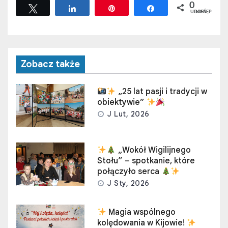
0
Tweetuj
Udostępnij
Przypnij
Udostępnij
UDOSTĘPNIEŃ
Zobacz także
„25 lat pasji i tradycji w
obiektywie”
J Lut, 2026
„Wokół Wigilijnego
Stołu” – spotkanie, które
połączyło serca
J Sty, 2026
Magia wspólnego
kolędowania w Kijowie!