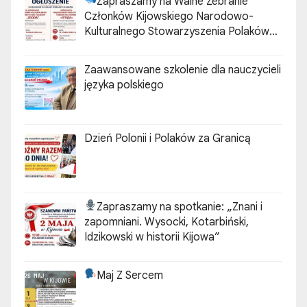
Zapraszamy na Walne Zebranie
Członków Kijowskiego Narodowo-
Kulturalnego Stowarzyszenia Polaków
„ZGODA”
Zaawansowane szkolenie dla nauczycieli
języka polskiego
Dzień Polonii i Polaków za Granicą
Zapraszamy na spotkanie:
„Znani i
zapomniani. Wysocki, Kotarbiński,
Idzikowski w historii Kijowa”
Maj Z Sercem