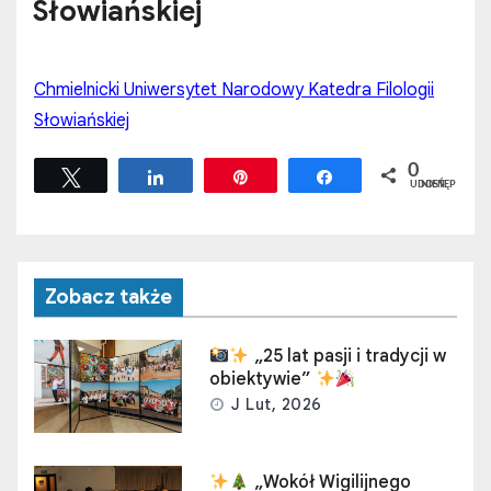
Słowiańskiej
Chmielnicki Uniwersytet Narodowy Katedra Filologii
Słowiańskiej
0
Tweetuj
Udostępnij
Przypnij
Udostępnij
UDOSTĘPNIEŃ
Zobacz także
„25 lat pasji i tradycji w
obiektywie”
J Lut, 2026
„Wokół Wigilijnego