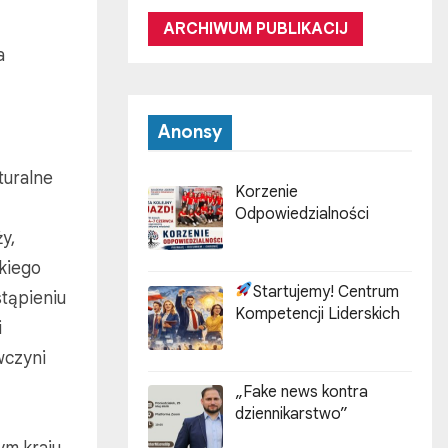
ARCHIWUM PUBLIKACIJ
a
Anonsy
turalne
Korzenie
Odpowiedzialności
y,
skiego
Startujemy! Centrum
stąpieniu
Kompetencji Liderskich
i
wczyni
„Fake news kontra
dziennikarstwo”