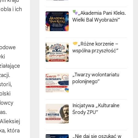
ym kraju
bla i ich
„Akademia Pani Kleks.
Wielki Bal Wyobraźni”
„Różne korzenie –
bwodowe
wspólna przyszłość”
ki
ziałające
acji.
„Twarzy wolontariatu
polonijnego”
orii,
olski
adowcy
Inicjatywa „Kulturalne
as.
Środy ZPU”
Alieksiej
ka, która
„Nie daj się oszukać w