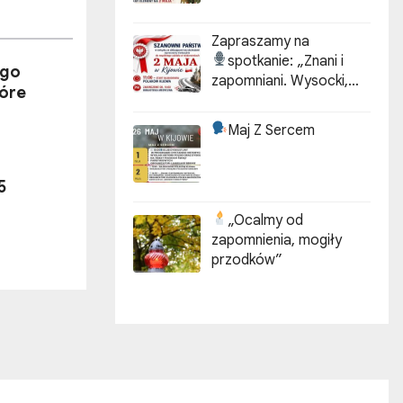
Zapraszamy na
spotkanie:
„Znani i
ego
zapomniani. Wysocki,
tóre
Kotarbiński, Idzikowski w
historii Kijowa”
Maj Z Sercem
5
„Ocalmy od
zapomnienia, mogiły
przodków”