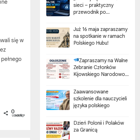
bne
sieci – praktyczny
przewodnik po
cyberzagrożeniach”
Już 16 maja zapraszamy
na spotkanie w ramach
wali się w
Polskiego Hubu!
zez
o pełnego
Zapraszamy na Walne
Zebranie Członków
Kijowskiego Narodowo-
Kulturalnego
Stowarzyszenia Polaków
Zaawansowane
„ZGODA”
szkolenie dla nauczycieli
języka polskiego
0
UDOSTĘPNIEŃ
Dzień Polonii i Polaków
za Granicą