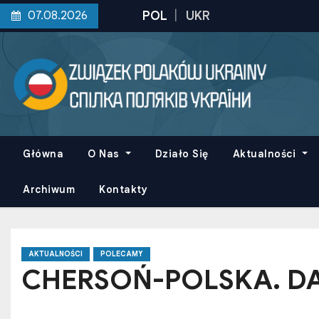
S
07.08.2026
k
i
p
t
o
c
o
Główna
O Nas
Działo Się
Aktualności
n
t
Archiwum
Kontakty
e
n
t
AKTUALNOŚCI
POLECAMY
CHERSOŃ-POLSKA. DA