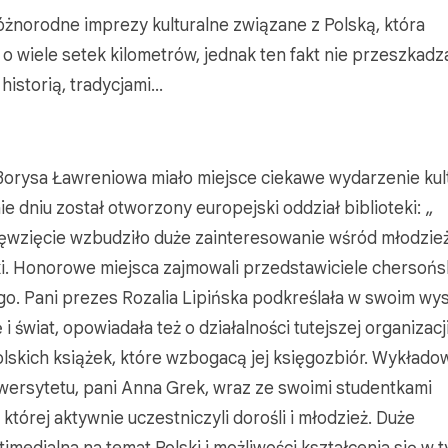
żnorodne imprezy kulturalne związane z Polską, która
o wiele setek kilometrów, jednak ten fakt nie przeszkadz
 historią, tradycjami…
Borysa Ławreniowa miało miejsce ciekawe wydarzenie kul
 dniu został otworzony europejski oddział biblioteki: „
ięwzięcie wzbudziło duże zainteresowanie wśród młodzież
eki. Honorowe miejsca zajmowali przedstawiciele chersoń
go. Pani prezes Rozalia Lipińska podkreślała w swoim wy
 świat, opowiadała też o działalności tutejszej organizacj
polskich książek, które wzbogacą jej księgozbiór. Wykłado
ersytetu, pani Anna Grek, wraz ze swoimi studentkami
której aktywnie uczestniczyli dorośli i młodzież. Duże