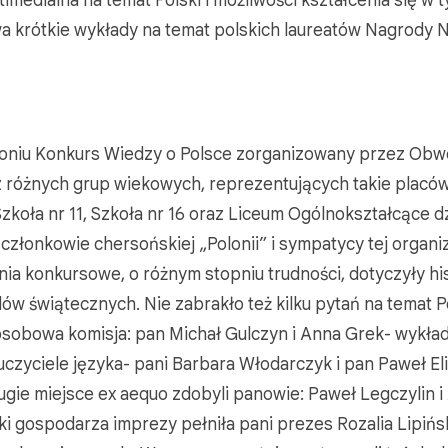
medialna na temat Polski i możliwości kształcenia się w t
krótkie wykłady na temat polskich laureatów Nagrody No
rsoniu Konkurs Wiedzy o Polsce zorganizowany przez O
z różnych grup wiekowych, reprezentujących takie placów
koła nr 11, Szkoła nr 16 oraz Liceum Ogólnokształcące d
członkowie chersońskiej „Polonii” i sympatycy tej organiz
ia konkursowe, o różnym stopniu trudności, dotyczyły hist
ędów świątecznych. Nie zabrakło też kilku pytań na temat P
sobowa komisja: pan Michał Gulczyn i Anna Grek- wykł
czyciele języka- pani Barbara Włodarczyk i pan Paweł Eli
ugie miejsce ex aequo zdobyli panowie: Paweł Legczylin i 
ki gospodarza imprezy pełniła pani prezes Rozalia Lipińs