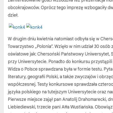
zainteresowanie gości wzbudziła tez prezentacja multi
obcokrajowców. Oprócz tego imprezę wzbogaciły dwa 
dzieł.
W drugim dniu kwietnia natomiast odbyła się w Che
Towarzystwo „Polonia”. Wzięło w nim udział 30 osób 
oświatowe jak: Chersoński Państwowy Uniwersytet, Sz
przy Uniwersytecie. Ponadto do konkursu przystąpili 
Widza o Polsce sprawdzana była w formie testu. Pytan
literatury, geografii Polski, a także zwyczajów i obrz
współczesnej. Testy konkursowe sprawdzała czteroo
języka polskiego na tutejszym Uniwersytecie oraz nau
Pierwsze miejsce zajął pan Anatolij Drahomarecki, dr
Liebiediewski, trzecie pani Ałła Wustiańska. Obowiąz