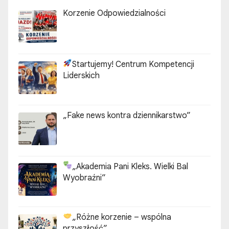
o
Korzenie Odpowiedzialności
w
a
Startujemy! Centrum Kompetencji
n
Liderskich
i
„Fake news kontra dziennikarstwo”
e
w
p
„Akademia Pani Kleks. Wielki Bal
Wyobraźni”
i
s
„Różne korzenie – wspólna
ó
przyszłość”