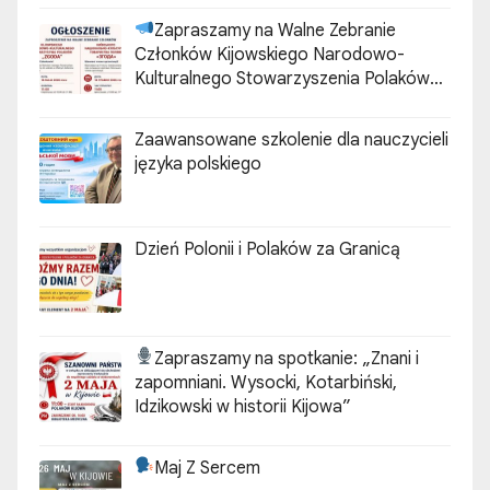
Zapraszamy na Walne Zebranie
Członków Kijowskiego Narodowo-
Kulturalnego Stowarzyszenia Polaków
„ZGODA”
Zaawansowane szkolenie dla nauczycieli
języka polskiego
Dzień Polonii i Polaków za Granicą
Zapraszamy na spotkanie:
„Znani i
zapomniani. Wysocki, Kotarbiński,
Idzikowski w historii Kijowa”
Maj Z Sercem