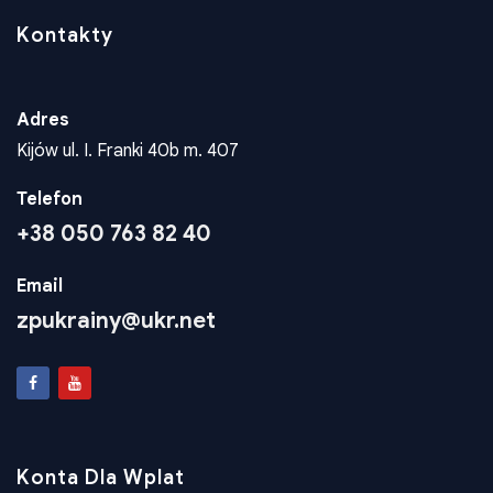
Telefon
+38 050 763 82 40
Email
zpukrainy@ukr.net
Konta Dla Wplat
Wspieraj rozwój polskiej społeczności. Twoje wsparcie
finansowe pozwala nam realizować ważne projekty
kulturalne, edukacyjne i społeczne.
Wesprzyj projekt