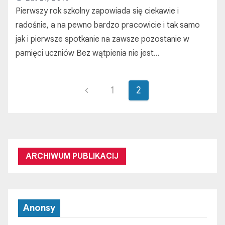
Pierwszy rok szkolny zapowiada się ciekawie i
radośnie, a na pewno bardzo pracowicie i tak samo
jak i pierwsze spotkanie na zawsze pozostanie w
pamięci uczniów Bez wątpienia nie jest…
S
1
2
t
r
o
ARCHIWUM PUBLIKACIJ
n
i
Anonsy
c