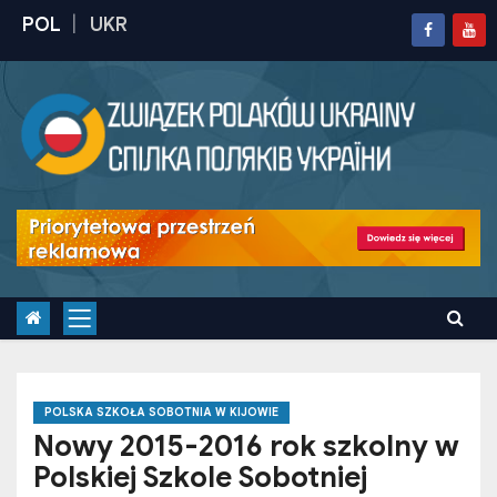
S
k
i
p
t
o
c
o
n
t
e
n
t
POLSKA SZKOŁA SOBOTNIA W KIJOWIE
Nowy 2015-2016 rok szkolny w
Polskiej Szkole Sobotniej