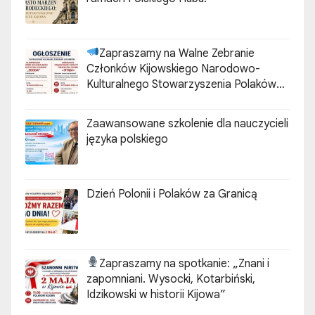
Zapraszamy na Walne Zebranie
Członków Kijowskiego Narodowo-
Kulturalnego Stowarzyszenia Polaków
„ZGODA”
Zaawansowane szkolenie dla nauczycieli
języka polskiego
Dzień Polonii i Polaków za Granicą
Zapraszamy na spotkanie:
„Znani i
zapomniani. Wysocki, Kotarbiński,
Idzikowski w historii Kijowa”