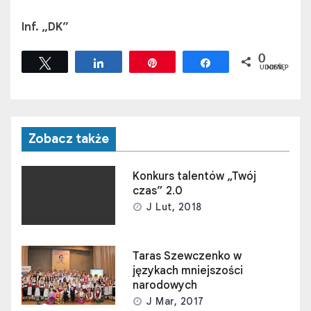
Inf. „DK”
0
Tweetuj
Udostępnij
Przypnij
Udostępnij
UDOSTĘPNIEŃ
Zobacz także
Konkurs talentów „Twój
czas” 2.0
J Lut, 2018
Taras Szewczenko w
językach mniejszości
narodowych
J Mar, 2017