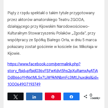
Piąty z rzędu spektakl o takim tytule przygotowany
przez aktorów amatorskiego Teatru ZGODA,
działającego przy Kijowskim Narodowościowo-
Kulturalnym Stowarzyszeniu Polaków „Zgoda”, przy
współpracy ze Spółką Białego Orła, w dniu 5 marca
pokazany został gościnnie w kościele św. Mikołaja w
Kijowie.
https://www.facebook.com/permalink.php?
story_fbid=pfbid036vFSFwKdvt5hs2pXuRamxAyATjA
DdB66oYHNxtML5x7LiW9kNNbmFc3MtLhuxqksl&id=
100064907193749
0
Tweetuj
Udostępnij
Przypnij
Udostępnij
UDOSTĘPNIEŃ