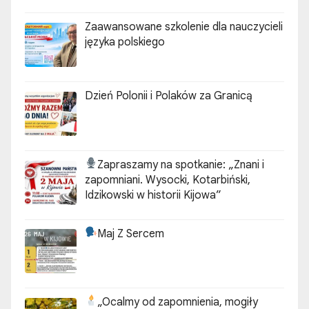
„ZGODA”
Zaawansowane szkolenie dla nauczycieli
języka polskiego
Dzień Polonii i Polaków za Granicą
Zapraszamy na spotkanie:
„Znani i
zapomniani. Wysocki, Kotarbiński,
Idzikowski w historii Kijowa”
Maj Z Sercem
„Ocalmy od zapomnienia, mogiły