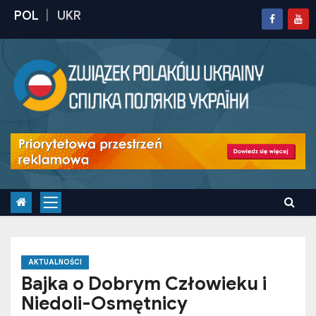
S
k
i
p
t
o
c
o
n
t
e
n
t
AKTUALNOŚCI
Bajka o Dobrym Człowieku i
Niedoli-Osmętnicy