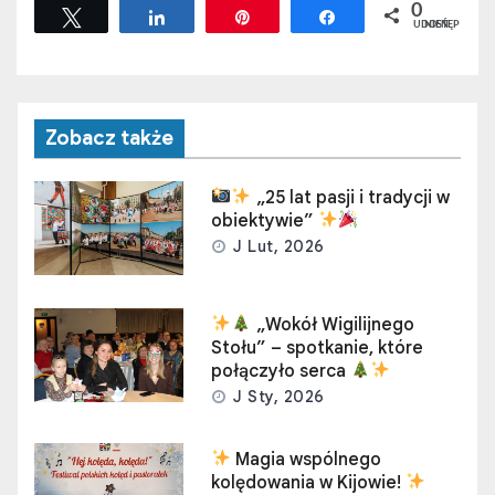
0
Tweetuj
Udostępnij
Przypnij
Udostępnij
UDOSTĘPNIEŃ
Zobacz także
„25 lat pasji i tradycji w
obiektywie”
J Lut, 2026
„Wokół Wigilijnego
Stołu” – spotkanie, które
połączyło serca
J Sty, 2026
Magia wspólnego
kolędowania w Kijowie!