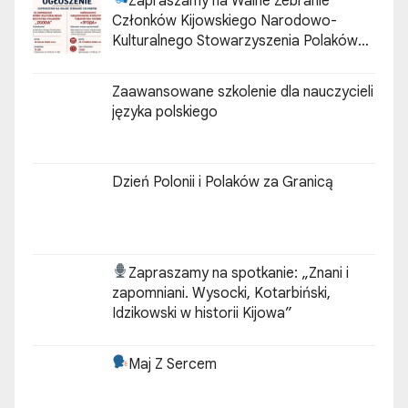
Zapraszamy na Walne Zebranie
Członków Kijowskiego Narodowo-
Kulturalnego Stowarzyszenia Polaków
„ZGODA”
Zaawansowane szkolenie dla nauczycieli
języka polskiego
Dzień Polonii i Polaków za Granicą
Zapraszamy na spotkanie:
„Znani i
zapomniani. Wysocki, Kotarbiński,
Idzikowski w historii Kijowa”
Maj Z Sercem