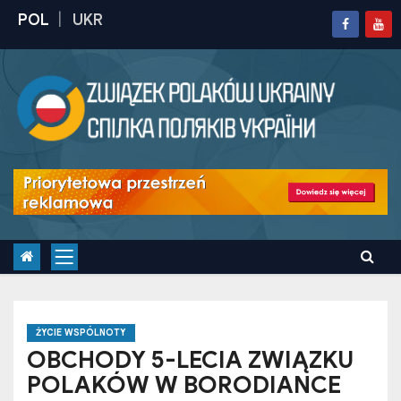
S
k
i
p
t
o
c
o
n
t
e
n
t
ŻYCIE WSPÓLNOTY
OBCHODY 5-LECIA ZWIĄZKU
POLAKÓW W BORODIANCE