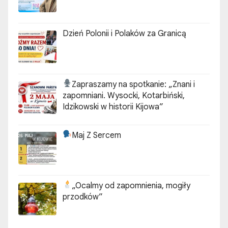
Dzień Polonii i Polaków za Granicą
Zapraszamy na spotkanie:
„Znani i
zapomniani. Wysocki, Kotarbiński,
Idzikowski w historii Kijowa”
Maj Z Sercem
„Ocalmy od zapomnienia, mogiły
przodków”