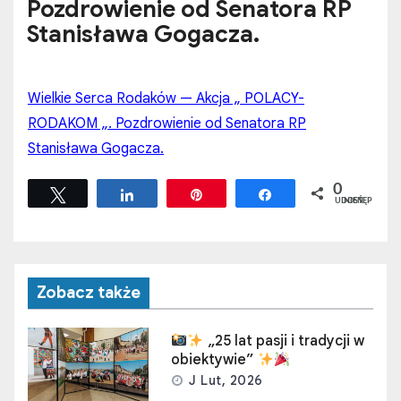
Pozdrowienie od Senatora RP
Stanisława Gogacza.
Wielkie Serca Rodaków — Akcja „ POLACY-
RODAKOM „. Pozdrowienie od Senatora RP
Stanisława Gogacza.
0
Tweetuj
Udostępnij
Przypnij
Udostępnij
UDOSTĘPNIEŃ
Zobacz także
„25 lat pasji i tradycji w
obiektywie”
J Lut, 2026