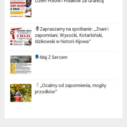
Dzień Polonii i Polaków za Granicą
Zapraszamy na spotkanie:
„Znani i
zapomniani. Wysocki, Kotarbiński,
Idzikowski w historii Kijowa”
Maj Z Sercem
„Ocalmy od zapomnienia, mogiły
przodków”