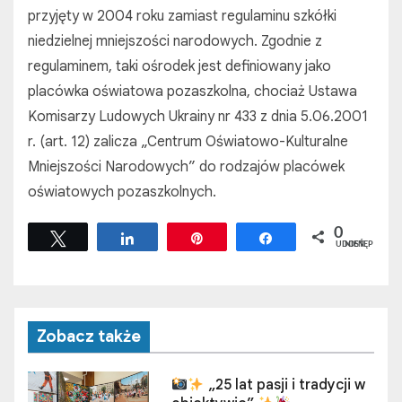
przyjęty w 2004 roku zamiast regulaminu szkółki
niedzielnej mniejszości narodowych. Zgodnie z
regulaminem, taki ośrodek jest definiowany jako
placówka oświatowa pozaszkolna, chociaż Ustawa
Komisarzy Ludowych Ukrainy nr 433 z dnia 5.06.2001
r. (art. 12) zalicza „Centrum Oświatowo-Kulturalne
Mniejszości Narodowych” do rodzajów placówek
oświatowych pozaszkolnych.
0
Tweetuj
Udostępnij
Przypnij
Udostępnij
UDOSTĘPNIEŃ
Zobacz także
„25 lat pasji i tradycji w