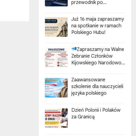
przewodnik po
cyberzagrożeniach”
Już 16 maja zapraszamy
na spotkanie w ramach
Polskiego Hubu!
Zapraszamy na Walne
Zebranie Członków
Kijowskiego Narodowo-
Kulturalnego
Stowarzyszenia Polaków
Zaawansowane
„ZGODA”
szkolenie dla nauczycieli
języka polskiego
Dzień Polonii i Polaków
za Granicą