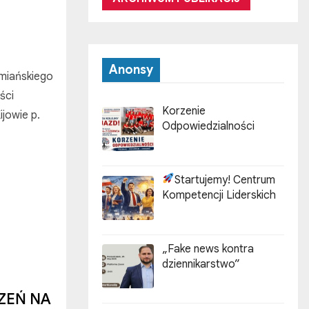
Anonsy
omiańskiego
ści
Korzenie
jowie p.
Odpowiedzialności
Startujemy! Centrum
Kompetencji Liderskich
„Fake news kontra
dziennikarstwo”
ZEŃ NA