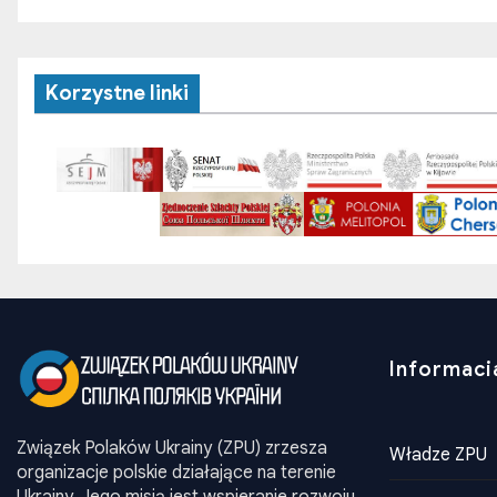
Korzystne linki
Informaci
Związek Polaków Ukrainy (ZPU) zrzesza
Władze ZPU
organizacje polskie działające na terenie
Ukrainy. Jego misją jest wspieranie rozwoju