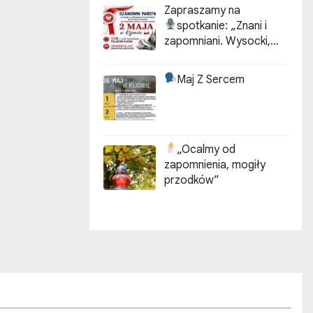
Zapraszamy na
spotkanie:
„Znani i
zapomniani. Wysocki,
Kotarbiński, Idzikowski w
historii Kijowa”
Maj Z Sercem
„Ocalmy od
zapomnienia, mogiły
przodków”