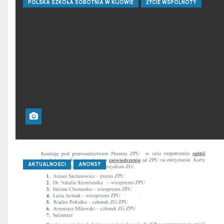
POLSKA SZKOŁA SOBOTNIA W KIJOWIE
ŻYCIE WSPÓLNOTY
AKTUALNOŚCI
ANONSY