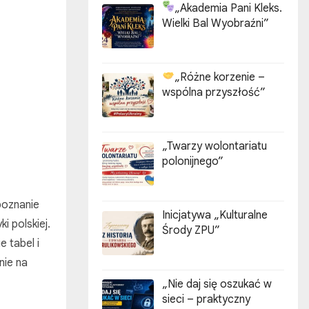
„Akademia Pani Kleks.
Wielki Bal Wyobraźni”
„Różne korzenie –
wspólna przyszłość”
„Twarzy wolontariatu
polonijnego”
poznanie
Inicjatywa „Kulturalne
 polskiej.
Środy ZPU”
 tabel i
nie na
„Nie daj się oszukać w
sieci – praktyczny