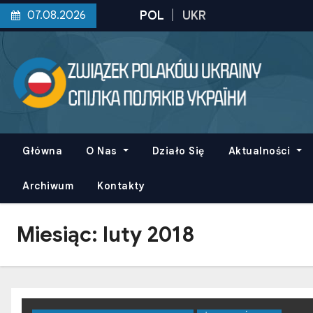
S
07.08.2026
k
i
p
t
o
c
o
Główna
O Nas
Działo Się
Aktualności
n
t
Archiwum
Kontakty
e
n
Miesiąc:
luty 2018
t