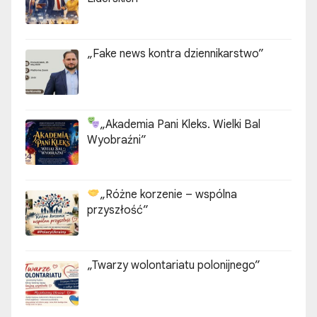
n
i
„Fake news kontra dziennikarstwo”
e
w
p
„Akademia Pani Kleks. Wielki Bal
Wyobraźni”
i
s
„Różne korzenie – wspólna
ó
przyszłość”
w
„Twarzy wolontariatu polonijnego”