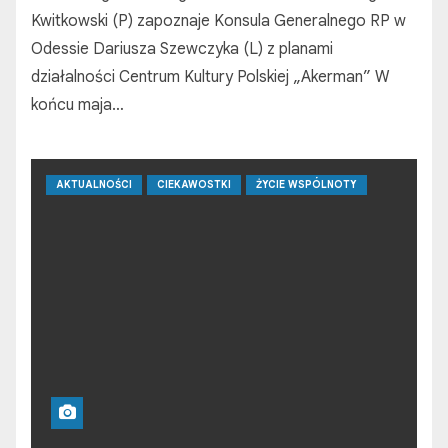
Kwitkowski (P) zapoznaje Konsula Generalnego RP w
Odessie Dariusza Szewczyka (L) z planami
działalności Centrum Kultury Polskiej „Аkerman” W
końcu maja…
AKTUALNOŚCI
CIEKAWOSTKI
ŻYCIE WSPÓLNOTY