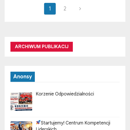
S
1
2
t
r
o
ARCHIWUM PUBLIKACIJ
n
i
Anonsy
c
o
Korzenie Odpowiedzialności
w
a
Startujemy! Centrum Kompetencji
Liderskich