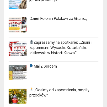
języka polskiego
Dzień Polonii i Polaków za Granicą
Zapraszamy na spotkanie:
„Znani i
zapomniani. Wysocki, Kotarbiński,
Idzikowski w historii Kijowa”
Maj Z Sercem
„Ocalmy od zapomnienia, mogiły
przodków”