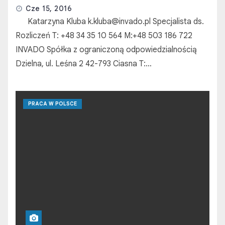
Cze 15, 2016
Katarzyna Kluba k.kluba@invado.pl Specjalista ds.
Rozliczeń T: +48 34 35 10 564 M:+48 503 186 722
INVADO Spółka z ograniczoną odpowiedzialnością
Dzielna, ul. Leśna 2 42-793 Ciasna T:…
PRACA W POLSCE