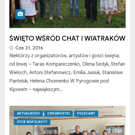
ŚWIĘTO WŚRÓD CHAT I WIATRAKÓW
Cze 21, 2016
Niektórzy z organizatorów, artystów i gości święta:
od lewej – Taras Kompaniczenko, Olena Sedyk, Stefan
Wieloch, Antoni Stefanowicz, Emilia Jasiuk, Stanisław
Panteluk, Helena Chomenko W Pyrogowie pod
Kijowem – największym…
AKTUALNOŚCI
CIEKAWOSTKI
POLECAMY
ŻYCIE WSPÓLNOTY