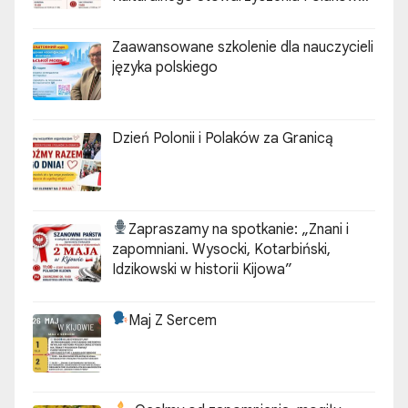
„ZGODA”
Zaawansowane szkolenie dla nauczycieli
języka polskiego
Dzień Polonii i Polaków za Granicą
Zapraszamy na spotkanie:
„Znani i
zapomniani. Wysocki, Kotarbiński,
Idzikowski w historii Kijowa”
Maj Z Sercem