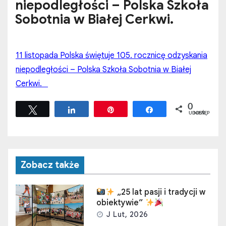
niepodległości – Polska Szkoła
Sobotnia w Białej Cerkwi.
11 listopada Polska świętuje 105. rocznicę odzyskania
niepodległości – Polska Szkoła Sobotnia w Białej
Cerkwi.
0
Tweetuj
Udostępnij
Przypnij
Udostępnij
UDOSTĘPNIEŃ
Zobacz także
„25 lat pasji i tradycji w
obiektywie”
J Lut, 2026