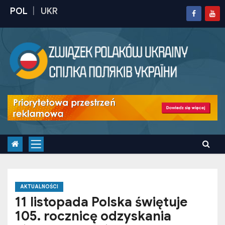
S
k
i
p
t
o
c
o
n
t
e
n
t
AKTUALNOŚCI
11 listopada Polska świętuje
105. rocznicę odzyskania