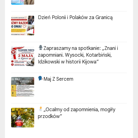
Dzień Polonii i Polaków za Granicą
Zapraszamy na spotkanie:
„Znani i
zapomniani. Wysocki, Kotarbiński,
Idzikowski w historii Kijowa”
Maj Z Sercem
„Ocalmy od zapomnienia, mogiły
przodków”