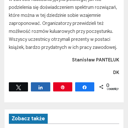
podzielenia się doświadczeniem spektrum rozwiązań,
które można w tej dziedzinie sobie wzajemnie
zaproponować. Organizatorzy przewidzieli też
możliwość rozmów kuluarowych przy poczęstunku.
Wszyscy uczestnicy otrzymali prezenty w postaci
książek, bardzo przydatnych w ich pracy zawodowej.
Stanisław PANTELUK
DK
0
Tweetuj
Udostępnij
Przypnij
Udostępnij
UDOSTĘPNIEŃ
Zobacz także