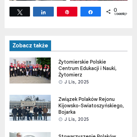
0
Tweetuj
Udostępnij
Przypnij
Udostępnij
UDOSTĘPNIEŃ
Zobacz także
Żytomierskie Polskie
Centrum Edukacji i Nauki,
Żytomierz
J Lis, 2025
Związek Polaków Rejonu
Kijowsko-Swiatoszyńskiego,
Bojarka
J Lis, 2025
Stowarzyszenie Polaków