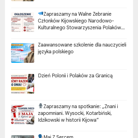
Zapraszamy na Walne Zebranie
Członków Kijowskiego Narodowo-
Kulturalnego Stowarzyszenia Polaków
„ZGODA”
Zaawansowane szkolenie dla nauczycieli
języka polskiego
Dzień Polonii i Polaków za Granicą
Zapraszamy na spotkanie:
„Znani i
zapomniani. Wysocki, Kotarbiński,
Idzikowski w historii Kijowa”
Maj Z Sercem