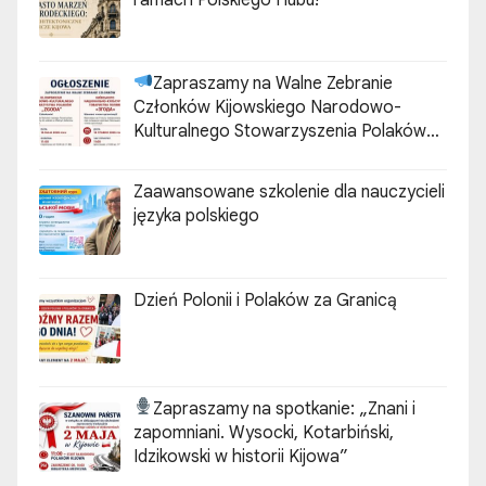
Zapraszamy na Walne Zebranie
Członków Kijowskiego Narodowo-
Kulturalnego Stowarzyszenia Polaków
„ZGODA”
Zaawansowane szkolenie dla nauczycieli
języka polskiego
Dzień Polonii i Polaków za Granicą
Zapraszamy na spotkanie:
„Znani i
zapomniani. Wysocki, Kotarbiński,
Idzikowski w historii Kijowa”