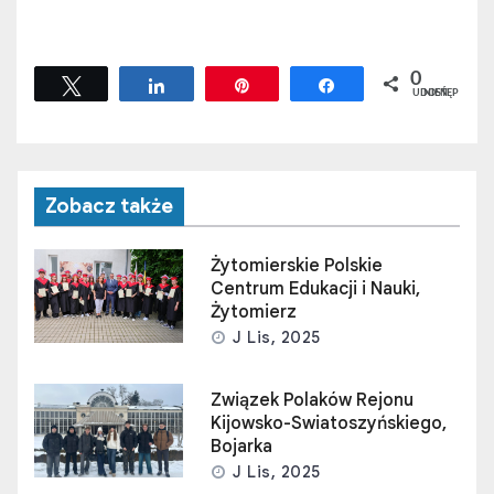
0
Tweetuj
Udostępnij
Przypnij
Udostępnij
UDOSTĘPNIEŃ
Zobacz także
Żytomierskie Polskie
Centrum Edukacji i Nauki,
Żytomierz
J Lis, 2025
Związek Polaków Rejonu
Kijowsko-Swiatoszyńskiego,
Bojarka
J Lis, 2025