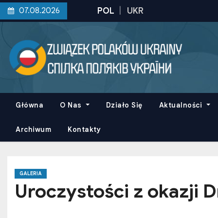
S
07.08.2026
k
i
p
t
o
c
o
Główna
O Nas
Działo Się
Aktualności
n
t
Archiwum
Kontakty
e
n
t
GALERIA
Uroczystości z okazji 