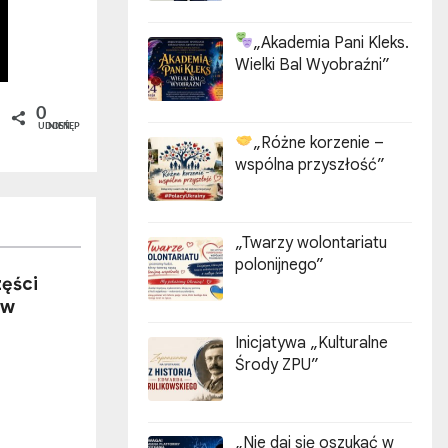
„Akademia Pani Kleks.
Wielki Bal Wyobraźni”
0
UDOSTĘPNIEŃ
„Różne korzenie –
wspólna przyszłość”
„Twarzy wolontariatu
polonijnego”
zęści
 w
Inicjatywa „Kulturalne
Środy ZPU”
„Nie daj się oszukać w