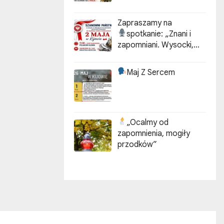
Zapraszamy na
spotkanie:
„Znani i
zapomniani. Wysocki,
Kotarbiński, Idzikowski w
historii Kijowa”
Maj Z Sercem
„Ocalmy od
zapomnienia, mogiły
przodków”