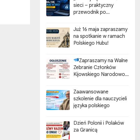
sieci – praktyczny
przewodnik po
cyberzagrożeniach”
Już 16 maja zapraszamy
na spotkanie w ramach
Polskiego Hubu!
Zapraszamy na Walne
Zebranie Członków
Kijowskiego Narodowo-
Kulturalnego
Stowarzyszenia Polaków
Zaawansowane
„ZGODA”
szkolenie dla nauczycieli
języka polskiego
Dzień Polonii i Polaków
za Granicą