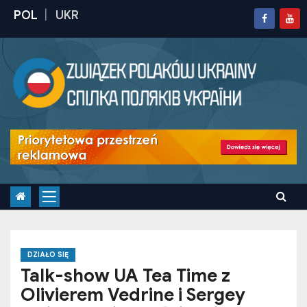
S
k
i
p
t
o
c
o
n
t
e
n
t
DZIAŁO SIĘ
Talk-show UA Tea Time z
Olivierem Vedrine i Sergey