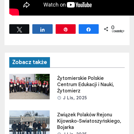
0
Tweetuj
Udostępnij
Przypnij
Udostępnij
UDOSTĘPNIEŃ
Zobacz także
Żytomierskie Polskie
Centrum Edukacji i Nauki,
Żytomierz
J Lis, 2025
Związek Polaków Rejonu
Kijowsko-Swiatoszyńskiego,
Bojarka