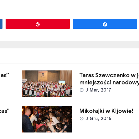
Przypnij
Udostępnij
zas”
Taras Szewczenko w 
mniejszości narodow
J Mar, 2017
zas”
Mikołajki w Kijowie!
J Gru, 2016