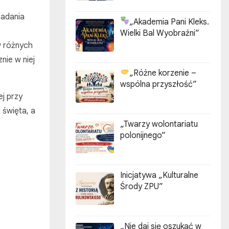
zadania
„Akademia Pani Kleks.
Wielki Bal Wyobraźni”
w różnych
nie w niej
„Różne korzenie –
wspólna przyszłość”
ej przy
 święta, a
„Twarzy wolontariatu
polonijnego”
Inicjatywa „Kulturalne
Środy ZPU”
„Nie daj się oszukać w