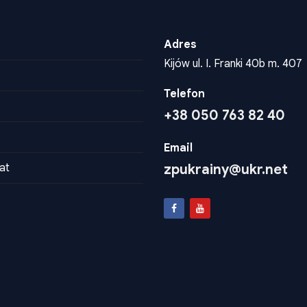
Adres
Kijów ul. I. Franki 40b m. 407
Telefon
+38 050 763 82 40
Email
at
zpukrainy@ukr.net