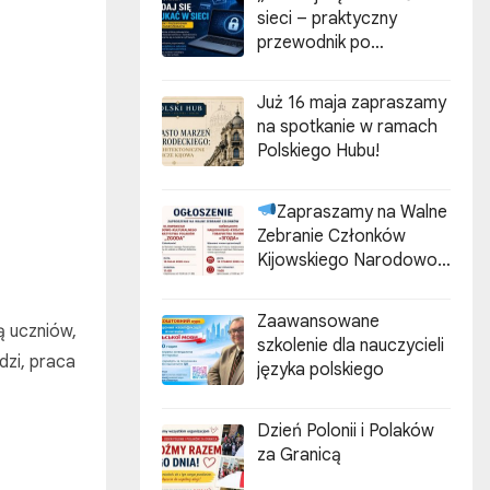
sieci – praktyczny
przewodnik po
cyberzagrożeniach”
Już 16 maja zapraszamy
na spotkanie w ramach
Polskiego Hubu!
Zapraszamy na Walne
Zebranie Członków
Kijowskiego Narodowo-
Kulturalnego
Stowarzyszenia Polaków
Zaawansowane
ą uczniów,
„ZGODA”
szkolenie dla nauczycieli
dzi, praca
języka polskiego
Dzień Polonii i Polaków
za Granicą