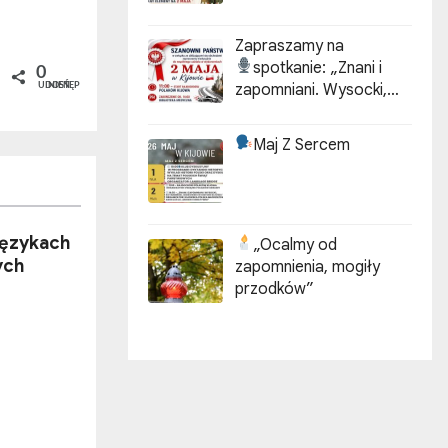
Zapraszamy na
spotkanie:
„Znani i
0
zapomniani. Wysocki,
UDOSTĘPNIEŃ
Kotarbiński, Idzikowski w
historii Kijowa”
Maj Z Sercem
językach
„Ocalmy od
ych
zapomnienia, mogiły
przodków”