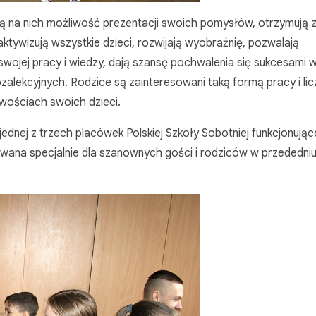
ją na nich możliwość prezentacji swoich pomysłów, otrzymują 
ywizują wszystkie dzieci, rozwijają wyobraźnię, pozwalają
wojej pracy i wiedzy, dają szansę pochwalenia się sukcesami 
lekcyjnych. Rodzice są zainteresowani taką formą pracy i licz
wościach swoich dzieci.
jednej z trzech placówek Polskiej Szkoły Sobotniej funkcjonując
owana specjalnie dla szanownych gości i rodziców w przededniu