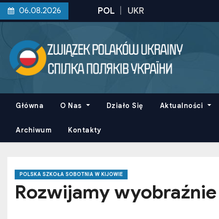
S
06.08.2026
k
i
p
t
o
c
o
Główna
O Nas
Działo Się
Aktualności
n
t
Archiwum
Kontakty
e
n
t
POLSKA SZKOŁA SOBOTNIA W KIJOWIE
Rozwijamy wyobraźnie 