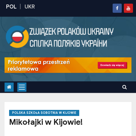
S
k
i
p
t
o
c
o
n
t
e
n
t
POLSKA SZKOŁA SOBOTNIA W KIJOWIE
Mikołajki w Kijowie!