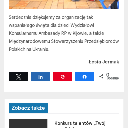
Serdecznie dziękujemy za organizację tak
wspaniałego święta dla dzieci Wydziałowi
Konsularnemu Ambasady RP w Kijowie, a także
Międzynarodowemu Stowarzyszeniu Przedsiębiorców
Polskich na Ukrainie.
Łesia Jermak
0
Tweetuj
Udostępnij
Przypnij
Udostępnij
UDOSTĘPNIEŃ
Zobacz także
Konkurs talentów „Twój