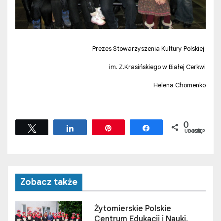
Prezes Stowarzyszenia Kultury Polskiej
im. Z.Krasińskiego w Białej Cerkwi
Helena Chomenko
0
Tweetuj
Udostępnij
Przypnij
Udostępnij
UDOSTĘPNIEŃ
Zobacz także
Żytomierskie Polskie
Centrum Edukacji i Nauki,