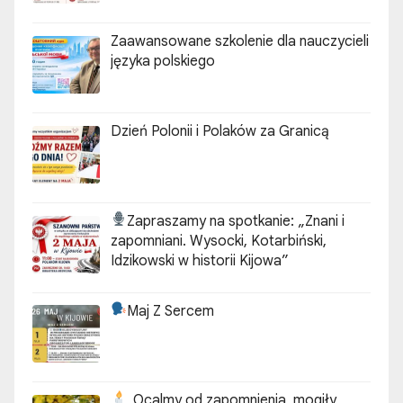
„ZGODA”
Zaawansowane szkolenie dla nauczycieli
języka polskiego
Dzień Polonii i Polaków za Granicą
Zapraszamy na spotkanie:
„Znani i
zapomniani. Wysocki, Kotarbiński,
Idzikowski w historii Kijowa”
Maj Z Sercem
„Ocalmy od zapomnienia, mogiły