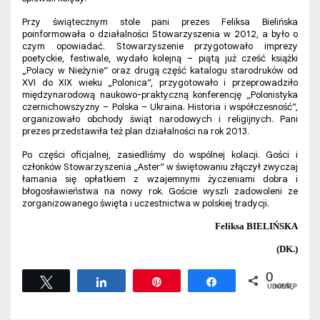
Przy świątecznym stole pani prezes Feliksa Bielińska
poinformowała o działalności Stowarzyszenia w 2012, a było o
czym opowiadać. Stowarzyszenie przygotowało imprezy
poetyckie, festiwale, wydało kolejną – piątą już cześć książki
„Polacy w Nieżynie” oraz drugą część katalogu starodruków od
XVI do XIX wieku „Polonica”, przygotowało i przeprowadziło
międzynarodową naukowo-praktyczną konferencję „Polonistyka
czernichowszyzny – Polska – Ukraina. Historia i współczesność”,
organizowało obchody świąt narodowych i religijnych. Pani
prezes przedstawiła też plan działalności na rok 2013.
Po części oficjalnej, zasiedliśmy do wspólnej kolacji. Gości i
członków Stowarzyszenia „Aster” w świętowaniu złączył zwyczaj
łamania się opłatkiem z wzajemnymi życzeniami dobra i
błogosławieństwa na nowy rok. Goście wyszli zadowoleni ze
zorganizowanego święta i uczestnictwa w polskiej tradycji.
Feliksa BIELIŃSKA
(DK.)
0
Tweetuj
Udostępnij
Przypnij
Udostępnij
UDOSTĘPNIEŃ