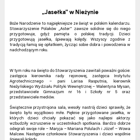
„Jasełka” w Nieżynie
Boże Narodzenie to najpiękniejsze ze świąt w polskim kalendarzu.
Stowarzyszenie Polaków „Aster” zawsze solidnie się do niego
przygotowuje, gdyż pamięta o polskiej tradycji. Dzieci
przygotowują jasełka, śpiewają kolędy. Wszyscy zgodnie z
tradycją łamią się opłatkiem, życząc sobie dobra i powodzenia w
nadchodzącym roku.
W tym roku na święto do Stowarzyszenia zawitali poważni goście:
zastępca kierownika rady rejonowej, zastępca Instytutu
Agrotechnicznego – pani Larisa Rasputnia, kierownik
Nieżyńskiego Wydziału Polityki Wewnętrznej – Walentyna Mysan,
przedstawiciele Gimnazjum nr 16 i Szkoły nr 5 oraz
przedstawiciele mediów.
Świątecznie przystrojona sala, wesoły nastrój dzieci sprawiły, że
święto było wyjątkowo miłe. Pięknie przygotowane jasełka, w
których dzieci chciały pokazać się jako najlepsi aktorzy
wzbudziły wzruszenie w uczestnikach spotkania. Bardzo dobrze
odegrali swoje role – Maryja – Mariana Polulach i Józef – Wowa
Malcew. Następnie członkowie Stowarzyszenia i dzieci wspólnie
śpiewali kolędy.