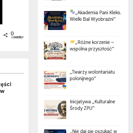
„Akademia Pani Kleks.
Wielki Bal Wyobraźni”
0
UDOSTĘPNIEŃ
„Różne korzenie –
wspólna przyszłość”
„Twarzy wolontariatu
polonijnego”
zęści
 w
Inicjatywa „Kulturalne
Środy ZPU”
„Nie daj się oszukać w