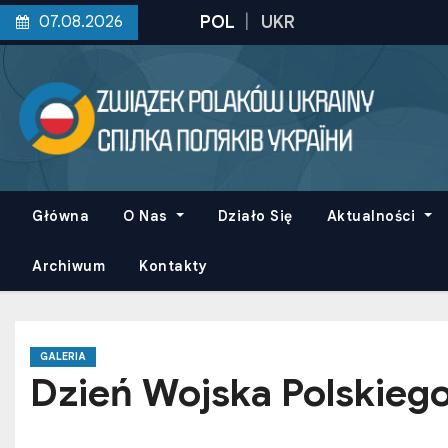
S
07.08.2026
k
i
p
t
o
c
o
Główna
O Nas
Działo Się
Aktualności
n
t
Archiwum
Kontakty
e
n
t
GALERIA
Dzień Wojska Polskieg