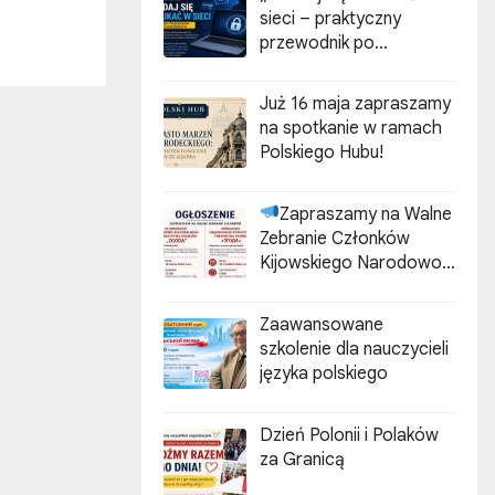
sieci – praktyczny
przewodnik po
cyberzagrożeniach”
Już 16 maja zapraszamy
na spotkanie w ramach
Polskiego Hubu!
Zapraszamy na Walne
Zebranie Członków
Kijowskiego Narodowo-
Kulturalnego
Stowarzyszenia Polaków
Zaawansowane
„ZGODA”
szkolenie dla nauczycieli
języka polskiego
Dzień Polonii i Polaków
za Granicą