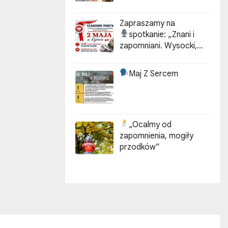
Zapraszamy na
spotkanie:
„Znani i
zapomniani. Wysocki,
Kotarbiński, Idzikowski w
historii Kijowa”
Maj Z Sercem
„Ocalmy od
zapomnienia, mogiły
przodków”