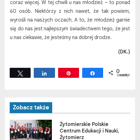
coraz więcej. W tej chwili u nas młodzież – to ponad
60 osób. Niektórzy z nich nawet, że tak powiem,
wyrośli na naszych oczach. A to, że młodzież garnie
się do nas jest najlepszym świadectwem tego, że jest
u nas ciekawie, że jesteśmy na dobrej drodze.
(DK.)
0
Tweetuj
Udostępnij
Przypnij
Udostępnij
UDOSTĘPNIEŃ
Zobacz także
Żytomierskie Polskie
Centrum Edukacji i Nauki,
Żytomierz