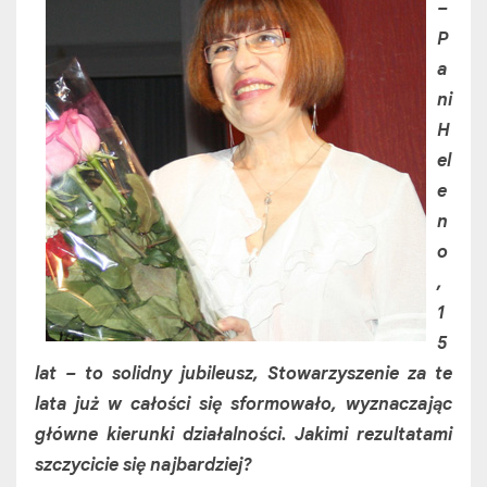
–
P
a
ni
H
el
e
n
o
,
1
5
lat – to solidny jubileusz, Stowarzyszenie za te
lata już w całości się sformowało, wyznaczając
główne kierunki działalności. Jakimi rezultatami
szczycicie się najbardziej?