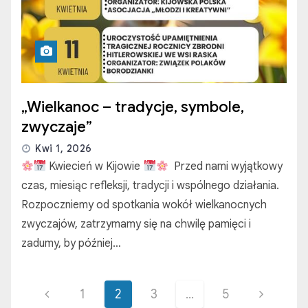
„Wielkanoc – tradycje, symbole,
zwyczaje”
Kwi 1, 2026
Kwiecień w Kijowie
Przed nami wyjątkowy
czas, miesiąc refleksji, tradycji i wspólnego działania.
Rozpoczniemy od spotkania wokół wielkanocnych
zwyczajów, zatrzymamy się na chwilę pamięci i
zadumy, by później…
S
1
2
3
…
5