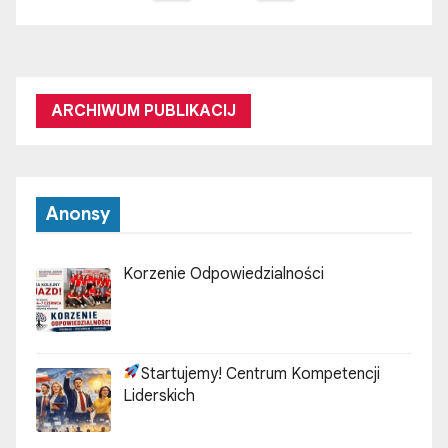
t
r
o
ARCHIWUM PUBLIKACIJ
n
i
Anonsy
c
o
Korzenie Odpowiedzialności
w
a
Startujemy! Centrum Kompetencji
n
Liderskich
i