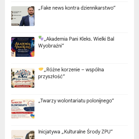
„Fake news kontra dziennikarstwo”
e
w
p
„Akademia Pani Kleks. Wielki Bal
Wyobraźni”
i
s
„Różne korzenie – wspólna
ó
przyszłość”
w
„Twarzy wolontariatu polonijnego”
Inicjatywa „Kulturalne Środy ZPU”