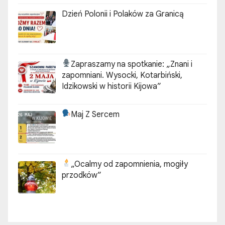
Dzień Polonii i Polaków za Granicą
Zapraszamy na spotkanie:
„Znani i
zapomniani. Wysocki, Kotarbiński,
Idzikowski w historii Kijowa”
Maj Z Sercem
„Ocalmy od zapomnienia, mogiły
przodków”