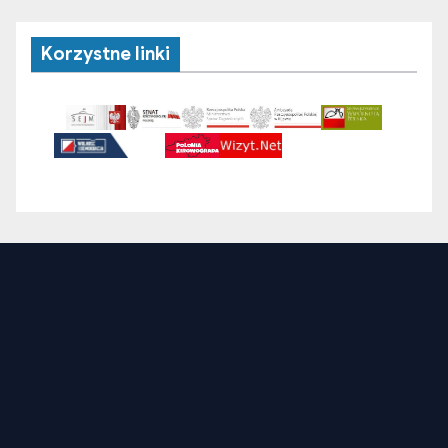
Korzystne linki
Związek Polaków Ukrainy (ZPU) zrzesza organizacje