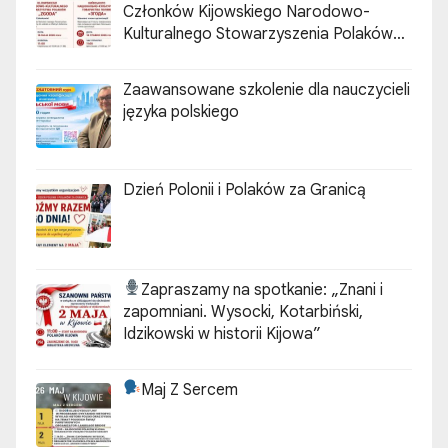
Członków Kijowskiego Narodowo-
Kulturalnego Stowarzyszenia Polaków
„ZGODA”
Zaawansowane szkolenie dla nauczycieli
języka polskiego
Dzień Polonii i Polaków za Granicą
Zapraszamy na spotkanie:
„Znani i
zapomniani. Wysocki, Kotarbiński,
Idzikowski w historii Kijowa”
Maj Z Sercem