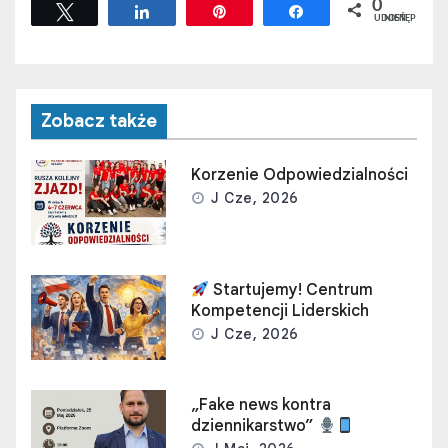
0
Tweetuj
Udostępnij
Przypnij
Udostępnij
UDOSTĘPNIEŃ
Zobacz także
Korzenie Odpowiedzialności
J Cze, 2026
Startujemy! Centrum
Kompetencji Liderskich
J Cze, 2026
„Fake news kontra
dziennikarstwo”