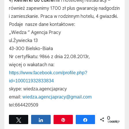
4)
Kelnerki do cukierni
i hotelowej restauracji –
również zapewnimy 1700 zł plus gwarancję nadgodzin
i zamieszkanie. Praca w rodzinnym hotelu, 4 gwiazdki.
Podaje nasze dane kontaktowe:
„Wiedza ” Agencja Pracy
ul.Żywiecka 13
43-300 Bielsko-Biała
Nr certyfikatu: 9866 z dnia 22.08.2013r,
więcej o wakatach na:
https://www.facebook.com/
profile.php?
id=100011932833834
skype: wiedza.agencjapracy
email:
wiedza.agencjapracy@
gmail.com
tel:664420509
0
Tweetuj
Udostępnij
Przypnij
Udostępnij
UDOSTĘPNIEŃ