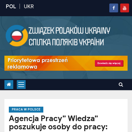
S
k
i
p
t
o
c
o
n
t
e
n
t
PRACA W POLSCE
Agencja Pracy” Wiedza”
poszukuje osoby do pracy: