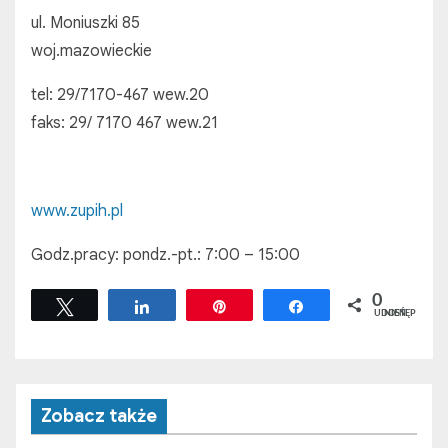
ul. Moniuszki 85
woj.mazowieckie
tel: 29/7170-467 wew.20
faks: 29/ 7170 467 wew.21
www.zupih.pl
Godz.pracy: pondz.-pt.: 7:00 – 15:00
0
Tweetuj
Udostępnij
Przypnij
Udostępnij
UDOSTĘPNIEŃ
Zobacz także