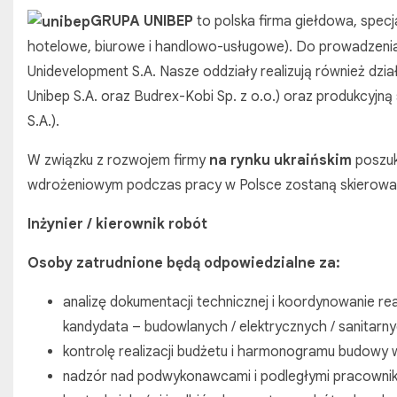
GRUPA UNIBEP
to polska firma giełdowa, spec
hotelowe, biurowe i handlowo-usługowe). Do prowadzeni
Unidevelopment S.A. Nasze oddziały realizują również 
Unibep S.A. oraz Budrex-Kobi Sp. z o.o.) oraz produkcyjn
S.A.).
W związku z rozwojem firmy
na rynku ukraińskim
poszuk
wdrożeniowym podczas pracy w Polsce zostaną skierowani
Inżynier / kierownik robót
Osoby zatrudnione będą odpowiedzialne za:
analizę dokumentacji technicznej i koordynowanie rea
kandydata – budowlanych / elektrycznych / sanitarny
kontrolę realizacji budżetu i harmonogramu budowy
nadzór nad podwykonawcami i podległymi pracownik