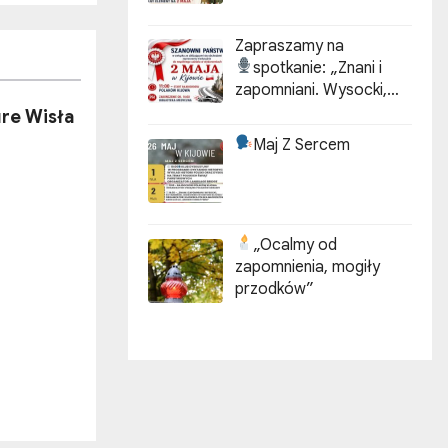
Zapraszamy na
spotkanie:
„Znani i
zapomniani. Wysocki,
Kotarbiński, Idzikowski w
re Wisła
historii Kijowa”
Maj Z Sercem
„Ocalmy od
zapomnienia, mogiły
przodków”