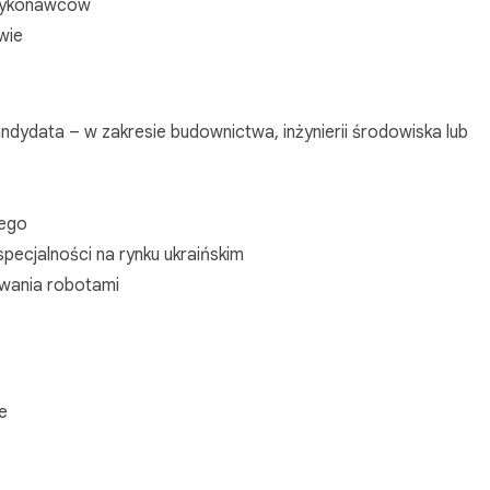
dwykonawców
wie
ndydata – w zakresie budownictwa, inżynierii środowiska lub
iego
pecjalności na rynku ukraińskim
owania robotami
ie