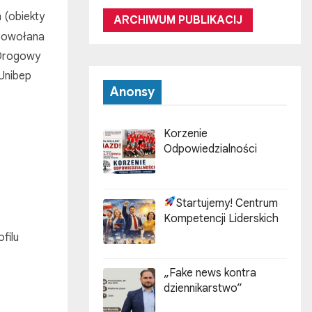
 (obiekty
ARCHIWUM PUBLIKACIJ
 powołana
 Drogowy
 Unibep
Anonsy
Korzenie
Odpowiedzialności
Startujemy! Centrum
Kompetencji Liderskich
filu
„Fake news kontra
dziennikarstwo”