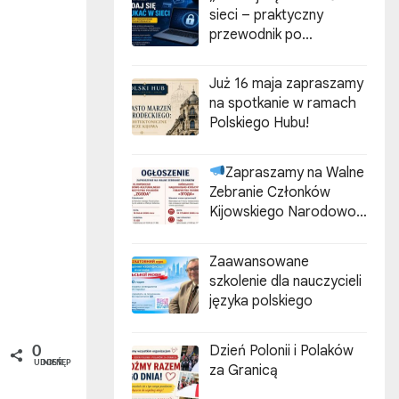
sieci – praktyczny
przewodnik po
cyberzagrożeniach”
Już 16 maja zapraszamy
na spotkanie w ramach
Polskiego Hubu!
Zapraszamy na Walne
Zebranie Członków
Kijowskiego Narodowo-
Kulturalnego
Stowarzyszenia Polaków
Zaawansowane
„ZGODA”
szkolenie dla nauczycieli
języka polskiego
Dzień Polonii i Polaków
0
UDOSTĘPNIEŃ
za Granicą