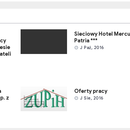
Sieciowy Hotel Mercu
icy
Patria ***
esie
J Paź, 2016
ateli
a
Oferty pracy
p. z
J Sie, 2016