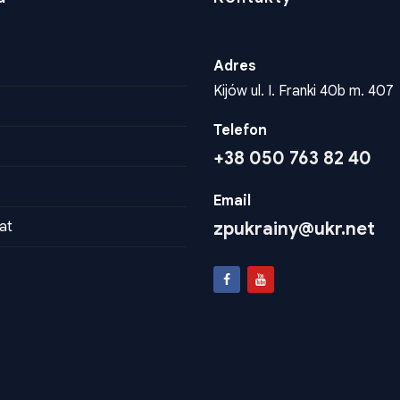
Adres
Kijów ul. I. Franki 40b m. 407
Telefon
+38 050 763 82 40
Email
at
zpukrainy@ukr.net