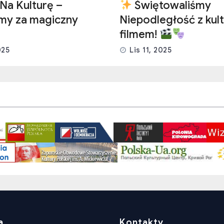
Na Kulturę –
Świętowaliśmy
emy za magiczny
Niepodległość z kult
filmem!
025
Lis 11, 2025
a
Kontakty