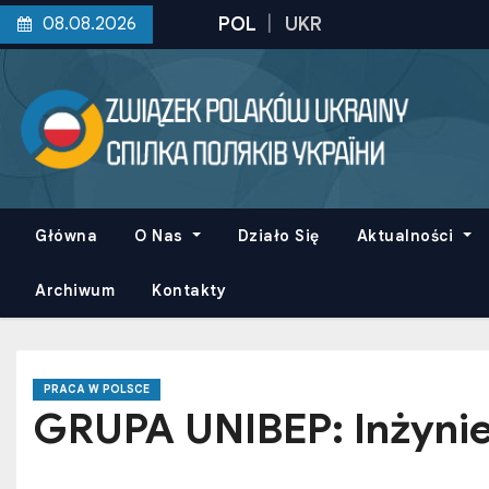
S
08.08.2026
k
i
p
t
o
c
o
Główna
O Nas
Działo Się
Aktualności
n
t
Archiwum
Kontakty
e
n
t
PRACA W POLSCE
GRUPA UNIBEP: Inżynier