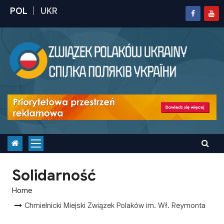
S
k
i
p
t
o
c
o
n
t
e
n
Solidarność
t
Home
Chmielnicki Miejski Związek Polaków im. Wł. Reymonta