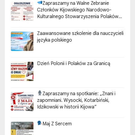
Zapraszamy na Walne Zebranie
Członków Kijowskiego Narodowo-
Kulturalnego Stowarzyszenia Polaków
„ZGODA”
Zaawansowane szkolenie dla nauczycieli
języka polskiego
Dzień Polonii i Polaków za Granicą
Zapraszamy na spotkanie:
„Znani i
zapomniani. Wysocki, Kotarbiński,
Idzikowski w historii Kijowa”
Maj Z Sercem