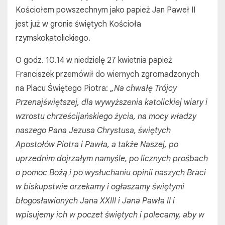
Kościołem powszechnym jako papież Jan Paweł II
jest już w gronie świętych Kościoła
rzymskokatolickiego.
O godz. 10.14 w niedzielę 27 kwietnia papież
Franciszek przemówił do wiernych zgromadzonych
na Placu Świętego Piotra:
„Na chwałę Trójcy
Przenajświętszej, dla wywyższenia katolickiej wiary i
wzrostu chrześcijańskiego życia, na mocy władzy
naszego Pana Jezusa Chrystusa, świętych
Apostołów Piotra i Pawła, a także Naszej, po
uprzednim dojrzałym namyśle, po licznych prośbach
o pomoc Bożą
i po wysłuchaniu opinii naszych Braci
w biskupstwie orzekamy i ogłaszamy świętymi
błogosławionych Jana XXIII i Jana Pawła II i
wpisujemy ich w poczet świętych
i polecamy, aby w