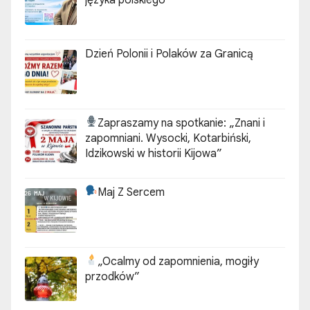
języka polskiego
Dzień Polonii i Polaków za Granicą
Zapraszamy na spotkanie:
„Znani i
zapomniani. Wysocki, Kotarbiński,
Idzikowski w historii Kijowa”
Maj Z Sercem
„Ocalmy od zapomnienia, mogiły
przodków”