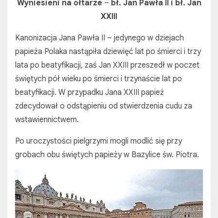
Wyniesieni na ołtarze
–
bł.
Jan Pawła II i bł. Jan
XXIII
Kanonizacja Jana Pawła II – jedynego w dziejach
papieża Polaka nastąpiła dziewięć lat po śmierci i trzy
lata po beatyfikacji, zaś Jan XXIII przeszedł w poczet
świętych pół wieku po śmierci i trzynaście lat po
beatyfikacji. W przypadku Jana XXIII papież
zdecydował o odstąpieniu od stwierdzenia cudu za
wstawiennictwem.
Po uroczystości pielgrzymi mogli modlić się przy
grobach obu świętych papieży w Bazylice św. Piotra.