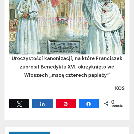
Uroczystości kanonizacji, na które Franciszek
zaprosił Benedykta XVI, okrzyknięto we
Włoszech „mszą czterech papieży”
KOS
0
Tweetuj
Udostępnij
Przypnij
Udostępnij
UDOSTĘPNIEŃ