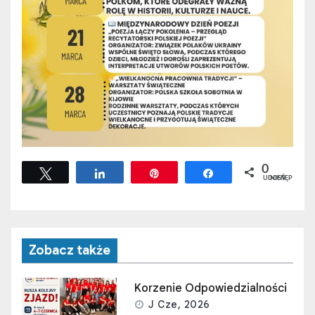
0
Tweetuj
Udostępnij
Przypnij
Udostępnij
UDOSTĘPNIEŃ
Zobacz także
Korzenie Odpowiedzialności
J Cze, 2026