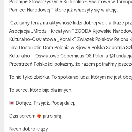
Polonijne Stowarzyszenie Kulturalno-Oświatowe w Tarnopo
Pamięci Narodowej ” które już włączyły się w akcję.
Czekamy teraz na aktywność ludzi dobrej woli, a tkaże pr
Asocjacja „Młodzi i Kreatywni” ZGODA Kijowskie Narodo
Kulturalno-Oświatowa „Koralik” Związek Polaków Rejonu 
Ліга Полоністів Dom Polonia w Kijowie Polska Sobotnia S
Kulturalno – Oświatowe Copernicus OS Polonia @Fundacja
Przestrzeń Polskości pokażmy, że razem potrafimy jeszcze
To nie tylko zbiórka. To spotkanie ludzi, którym nie jest obo
To serce, które bije dla innych.
Dołącz. Przyjdź. Podaj dalej.
Dziś sercem
jutro siłą.
Niech dobro krąży.