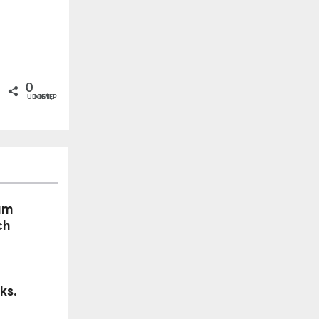
0
UDOSTĘPNIEŃ
um
ch
ks.