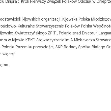
lu Dnipra : Krok Pierwszy Związek Polaków Oddział w Dnieprz
zedstawicieli kijowskich organizacji Kijowska Polska Młodzież
wościowo-Kulturalne Stowarzyszenie Polaków Polska Wspólnot
Kijowsko-Swiatoszyńskiego ZPIT „Polanie znad Dniepru” Langu
zkoła w Kijowie KPKO Stowarzyszenie im.A.Mickiewicza Stowarz
 Polonia Razem ku przyszłości, SKP Rodacy Spółka Białego O
 więcej!
jętne.