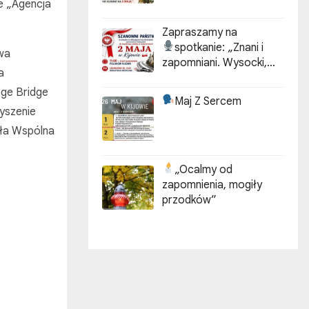
e „Agencja
Zapraszamy na
spotkanie:
„Znani i
owa
zapomniani. Wysocki,
a
Kotarbiński, Idzikowski w
age Bridge
historii Kijowa”
Maj Z Sercem
yszenie
rła Wspólna
„Ocalmy od
zapomnienia, mogiły
przodków”