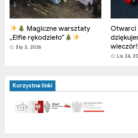
Magiczne warsztaty
Otwarci 
„Elfie rękodzieło”
dziękuj
wieczór!
Sty 3, 2026
Lis 24, 2
Korzystne linki