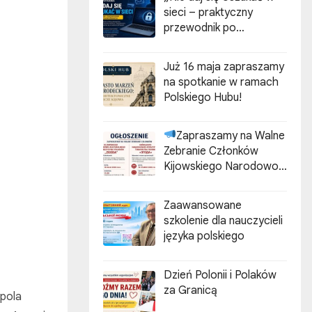
sieci – praktyczny
przewodnik po
cyberzagrożeniach”
Już 16 maja zapraszamy
na spotkanie w ramach
Polskiego Hubu!
Zapraszamy na Walne
Zebranie Członków
Kijowskiego Narodowo-
Kulturalnego
Stowarzyszenia Polaków
Zaawansowane
„ZGODA”
szkolenie dla nauczycieli
języka polskiego
Dzień Polonii i Polaków
za Granicą
opola