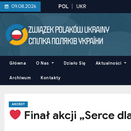
S
09.08.2026
k
i
p
t
o
c
o
Główna
O Nas
Działo Się
Aktualności
n
t
Archiwum
Kontakty
e
n
t
ANONSY
Finał akcji „Serce dl