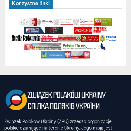
Korzystne linki
Związek Polaków Ukrainy (ZPU) zrzesza organizacje
polskie działające na terenie Ukrainy. Jego misją jest