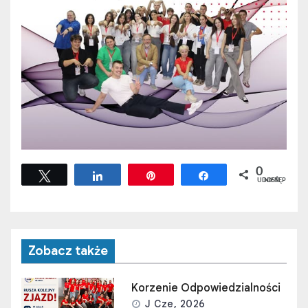
0
Tweetuj
Udostępnij
Przypnij
Udostępnij
UDOSTĘPNIEŃ
Zobacz także
Korzenie Odpowiedzialności
J Cze, 2026