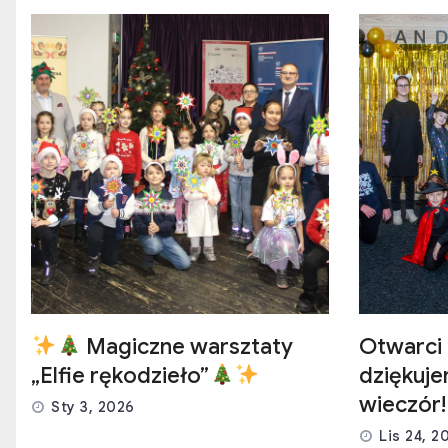
e
p
i
s
ó
Magiczne warsztaty
Otwarci 
„Elfie rękodzieło”
dziękuj
wieczór!
Sty 3, 2026
Lis 24, 2