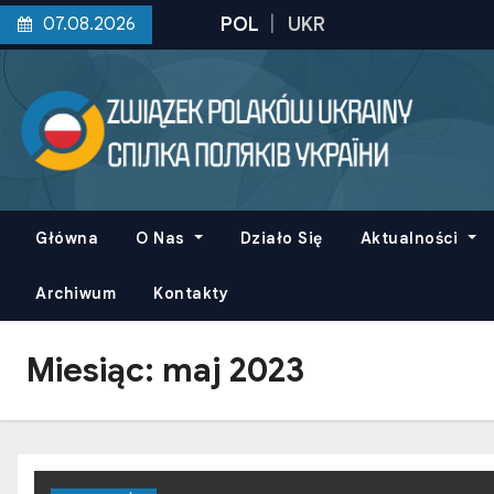
S
07.08.2026
k
i
p
t
o
c
o
Główna
O Nas
Działo Się
Aktualności
n
t
Archiwum
Kontakty
e
n
Miesiąc:
maj 2023
t