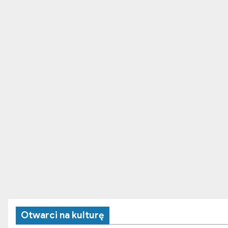
r
o
n
i
c
o
a
n
i
Otwarci na kulturę