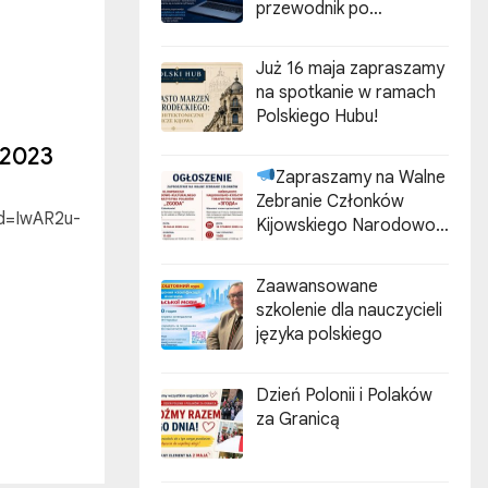
przewodnik po
cyberzagrożeniach”
Już 16 maja zapraszamy
na spotkanie w ramach
Polskiego Hubu!
 2023
Zapraszamy na Walne
Zebranie Członków
lid=IwAR2u-
Kijowskiego Narodowo-
Kulturalnego
Stowarzyszenia Polaków
Zaawansowane
„ZGODA”
szkolenie dla nauczycieli
języka polskiego
Dzień Polonii i Polaków
za Granicą