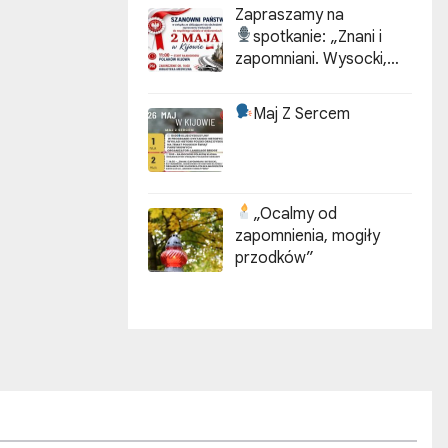
Zapraszamy na
spotkanie:
„Znani i
zapomniani. Wysocki,
Kotarbiński, Idzikowski w
historii Kijowa”
Maj Z Sercem
„Ocalmy od
zapomnienia, mogiły
przodków”