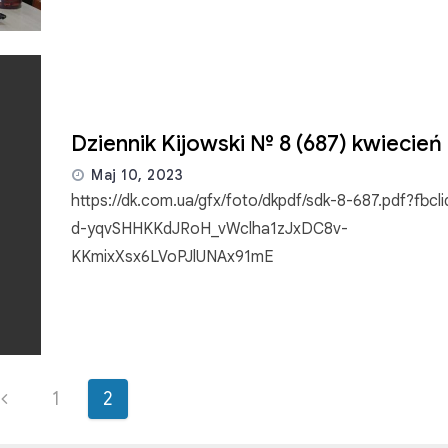
Dziennik Kijowski № 8 (687) kwiecień
Maj 10, 2023
https://dk.com.ua/gfx/foto/dkpdf/sdk-8-687.pdf?fbc
d-yqvSHHKKdJRoH_vWclha1zJxDC8v-
KKmixXsx6LVoPJlUNAx91mE
1
2