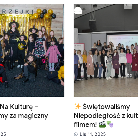
w
w
Na Kulturę –
Świętowaliśmy
emy za magiczny
Niepodległość z kult
filmem!
025
Lis 11, 2025