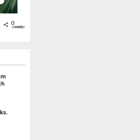
0
UDOSTĘPNIEŃ
um
ch
ks.