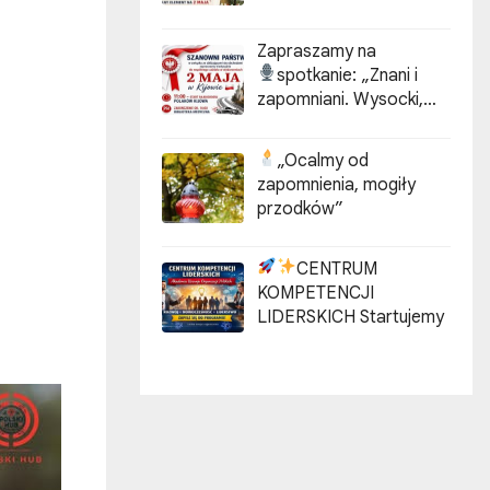
Zapraszamy na
spotkanie:
„Znani i
zapomniani. Wysocki,
Kotarbiński, Idzikowski w
historii Kijowa”
„Ocalmy od
zapomnienia, mogiły
przodków”
CENTRUM
KOMPETENCJI
LIDERSKICH Startujemy