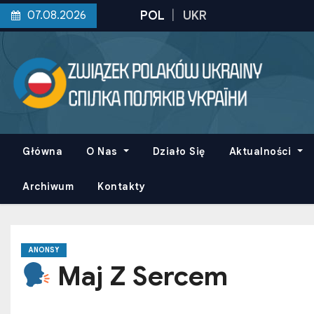
S
07.08.2026
k
i
p
t
o
c
o
Główna
O Nas
Działo Się
Aktualności
n
t
Archiwum
Kontakty
e
n
t
ANONSY
Maj Z Sercem