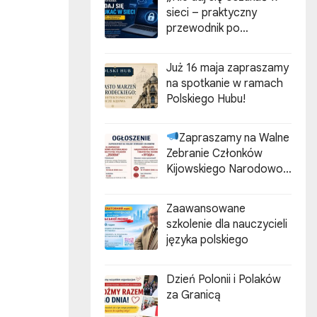
sieci – praktyczny
przewodnik po
cyberzagrożeniach”
Już 16 maja zapraszamy
na spotkanie w ramach
Polskiego Hubu!
Zapraszamy na Walne
Zebranie Członków
Kijowskiego Narodowo-
Kulturalnego
Stowarzyszenia Polaków
Zaawansowane
„ZGODA”
szkolenie dla nauczycieli
języka polskiego
Dzień Polonii i Polaków
za Granicą