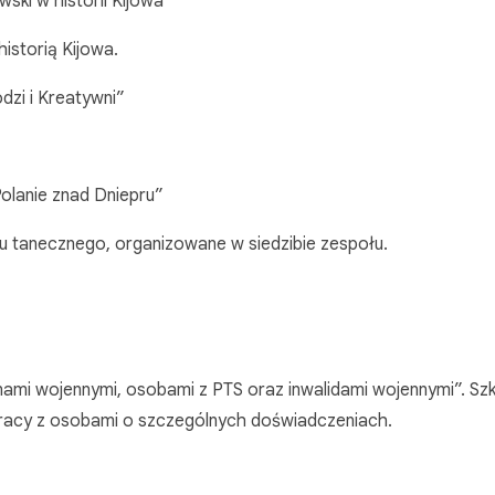
wski w historii Kijowa”
storią Kijowa.
dzi i Kreatywni”
Polanie znad Dniepru”
 tanecznego, organizowane w siedzibie zespołu.
mi wojennymi, osobami z PTS oraz inwalidami wojennymi”. Szko
pracy z osobami o szczególnych doświadczeniach.