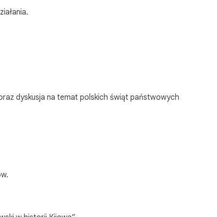
iałania.
i oraz dyskusja na temat polskich świąt państwowych
ów.