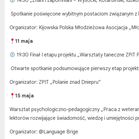
14:30 „Znani i zapomniani – Wysocki, Kotarbiński, Idziko
Spotkanie poświęcone wybitnym postaciom związanym z hi
Organizator: Kijowska Polska Młodzieżowa Asocjacja „Mło
11 maja
19:30 Finał I etapu projektu „Warsztaty taneczne ZPiT 
Otwarte spotkanie podsumowujące pierwszy etap projektu
Organizator: ZPIT „Polanie znad Dniepru”
15 maja
Warsztat psychologiczno-pedagogiczny „Praca z weterana
lektorów rozwijające świadomość, wiedzę i umiejętności 
Organizator: @Language Brige