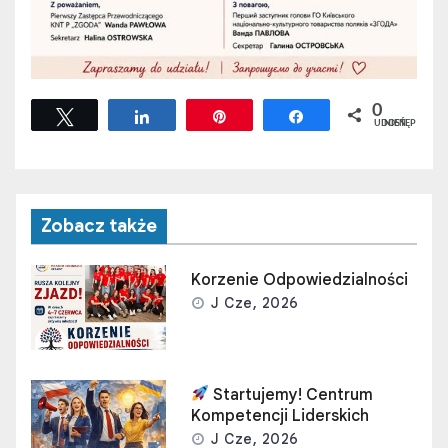
0
Tweetuj
Udostępnij
Przypnij
Udostępnij
UDOSTĘPNIEŃ
Zobacz także
Korzenie Odpowiedzialności
J Cze, 2026
Startujemy! Centrum
Kompetencji Liderskich
J Cze, 2026