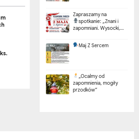
Zapraszamy na
um
spotkanie:
„Znani i
ch
zapomniani. Wysocki,
Kotarbiński, Idzikowski w
historii Kijowa”
Maj Z Sercem
ks.
„Ocalmy od
zapomnienia, mogiły
przodków”