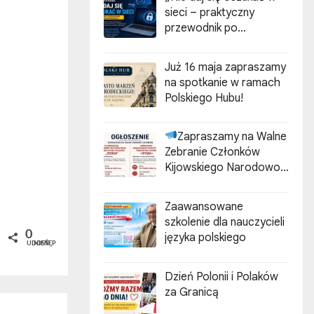
sieci – praktyczny
przewodnik po
cyberzagrożeniach”
Już 16 maja zapraszamy
na spotkanie w ramach
Polskiego Hubu!
Zapraszamy na Walne
Zebranie Członków
Kijowskiego Narodowo-
Kulturalnego
Stowarzyszenia Polaków
Zaawansowane
„ZGODA”
szkolenie dla nauczycieli
0
języka polskiego
UDOSTĘPNIEŃ
Dzień Polonii i Polaków
za Granicą