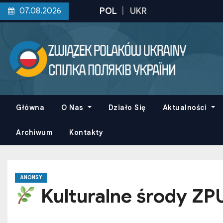
S
07.08.2026
k
i
p
t
o
c
o
Główna
O Nas
Działo Się
Aktualności
n
t
Archiwum
Kontakty
e
n
t
ANONSY
Kulturalne środy Z