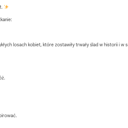
t.
kanie:
kłych losach kobiet, które zostawiły trwały ślad w historii i w
óż.
spirować.